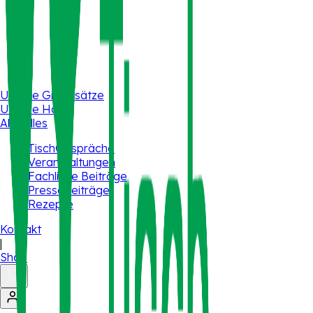
Unsere Grundsätze
Unsere Höfe
Aktuelles
TischGespräche
Veranstaltungen
Fachliche Beiträge
Pressebeiträge
Rezepte
Kontakt
|
Shop