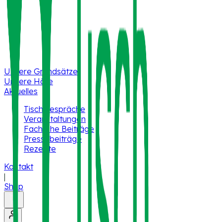
Unsere Grundsätze
Unsere Höfe
Aktuelles
TischGespräche
Veranstaltungen
Fachliche Beiträge
Pressebeiträge
Rezepte
Kontakt
|
Shop