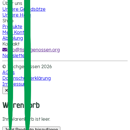
Über uns
Unsere Grundsätze
Unsere Höfe
Shop
Produkte
Mein Konto
Abholung
Kontakt
info@tischgenossen.org
Newsletter
© Tischgenossen
2026
AGBs
Datenschutzerklärung
Impressum
✕
Warenkorb
Ihr Warenkorb ist leer.
Jetzt Produkte hinzufügen