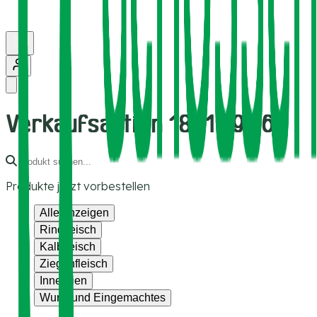
Verkaufsaktion 18./19.9.26
Produkte jetzt vorbestellen
Alle anzeigen
Rindfleisch
Kalbfleisch
Ziegenfleisch
Innereien
Wurst und Eingemachtes